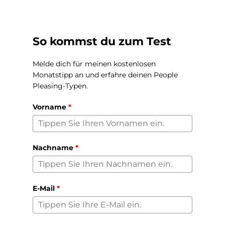
So kommst du zum Test
Melde dich für meinen kostenlosen
Monatstipp an und erfahre deinen People
Pleasing-Typen.
Vorname
*
Nachname
*
E-Mail
*