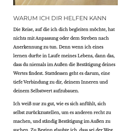
WARUM ICH DIR HELFEN KANN
Die Reise, auf die ich dich begleiten möchte, hat
nichts mit Anpassung oder dem Streben nach
Anerkennung zu tun. Denn wenn ich eines
lernen durfte in Laufe meines Lebens, dann das,
dass du niemals im Außen die Bestätigung deines
Wertes findest. Stattdessen geht es darum, eine
tiefe Verbindung zu dir, deinem Inneren und
deinem Selbstwert aufzubauen.
Ich weiß nur zu gut, wie es sich anfühlt, sich
selbst zurückzustellen, um es anderen recht zu
machen, und ständig Bestätigung im Außen zu
suchen. Zu Beginn glaubte ich, dass sei der Weg.