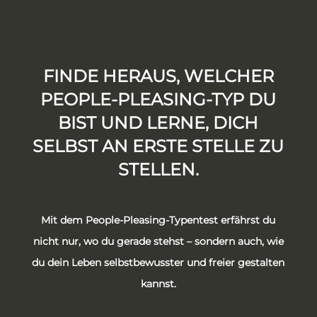
FINDE HERAUS, WELCHER
PEOPLE-PLEASING-TYP DU
BIST UND LERNE, DICH
SELBST AN ERSTE STELLE ZU
STELLEN.
Mit dem People-Pleasing-Typentest erfährst du
nicht nur, wo du gerade stehst – sondern auch, wie
du dein Leben selbstbewusster und freier gestalten
kannst.